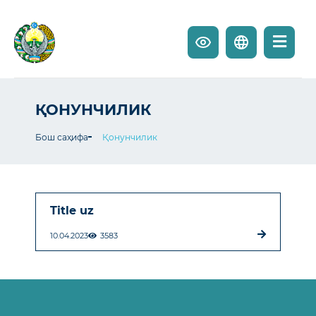
ҚОНУНЧИЛИК
Бош саҳифа
Қонунчилик
Title uz
10.04.2023
3583