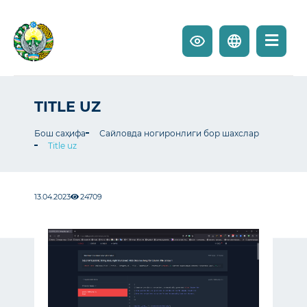
TITLE UZ
Бош саҳифа
Сайловда ногиронлиги бор шахслар
Title uz
13.04.2023
24709