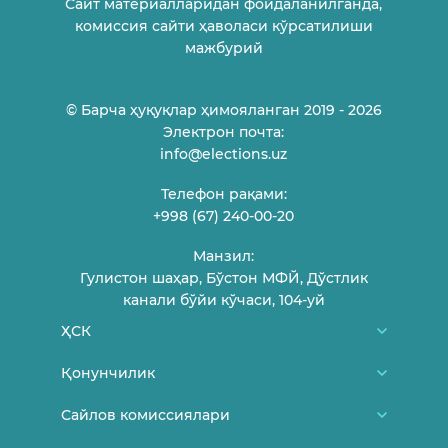
Сайт материалларидан фойдаланилганда,
комиссия сайти ҳаволаси кўрсатилиши
мажбурий
© Барча ҳуқуқлар ҳимояланган 2019 - 2026
Электрон почта:
info@elections.uz
Телефон рақами:
+998 (67) 240-00-20
Манзил:
Гулистон шаҳар, Бўстон МФЙ, Дўстлик
канали бўйи кўчаси, 104-уй
ҲСК
Биз ҳақимизда
Қонунчилик
ҲСК аъзолари
Ўзбекистон Республикаси Конституцияси
Сайлов комиссиялари
Фуқароларни қабул қилиш жадвали
МСК меъёрий-ҳуқуқий ҳужжатлари