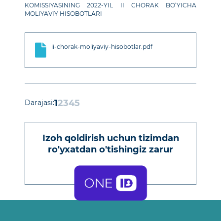
KOMISSIYASINING 2022-YIL II CHORAK BO‘YICHA
MOLIYAVIY HISOBOTLARI
ii-chorak-moliyaviy-hisobotlar.pdf
1
2
3
4
5
Darajasi:
Izoh qoldirish uchun
tizimdan
ro'yxatdan o'tishingiz zarur