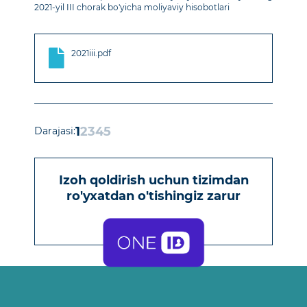
2021-yil III chorak bo'yicha moliyaviy hisobotlari
2021iii.pdf
1
2
3
4
5
Darajasi:
Izoh qoldirish uchun
tizimdan
ro'yxatdan o'tishingiz zarur