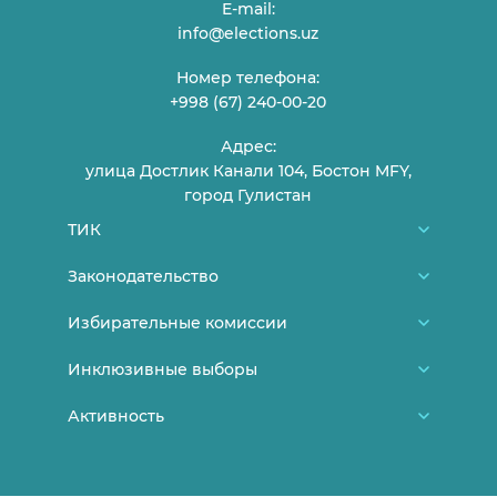
E-mail:
info@elections.uz
Номер телефона:
+998 (67) 240-00-20
Адрес:
улица Достлик Канали 104, Бостон MFY,
город Гулистан
ТИК
О нас
Законодательство
Члены ТИК
Конституция Узбекистана
Избирательные комиссии
График приема граждан
Нормативно-правовые документы ЦИК
Районные/городские избирательные
Инклюзивные выборы
Контакты
Постановления ЦИК
комиссии
Новости
Активность
Выборы и молодежь
Постановления ТИК
Участковые избирательные комиссии
Женщины на выборах
Лица с ограниченными
Лекции и заявления
Документы, утратившие свою силу
возможностями
Объявления