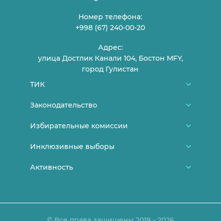
Номер телефона:
+998 (67) 240-00-20
Адрес:
улица Достлик Канали 104, Бостон MFY,
город Гулистан
ТИК
О нас
Законодательство
Члены ТИК
Конституция Узбекистана
Избирательные комиссии
График приема граждан
Нормативно-правовые документы ЦИК
Районные/городские избирательные
Инклюзивные выборы
Контакты
Постановления ЦИК
комиссии
Новости
Активность
Выборы и молодежь
Постановления ТИК
Участковые избирательные комиссии
Женщины на выборах
Лица с ограниченными
Лекции и заявления
Документы, утратившие свою силу
возможностями
Объявления
Законодательство
Порядок аккредитации СМИ
© Все права защищены 2019 - 2026